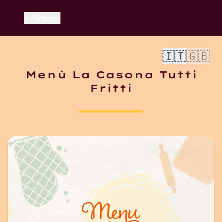
Ritorno
🇮🇹
🇬🇧
Menù La Casona Tutti
Il menù del ristorante La Ca
Fritti
L’offerta comprende crescentin