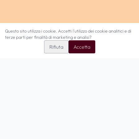
Questo sito utilizza i cookie. Accetti l'utilizzo dei cookie analitici e di
terze parti per finalità di marketing e analisi?
Rifiuta
Accetta
La Casona Tutti Fritti
Il tuo angolo di autentica cucina emiliana nel cuore di Bologna.
Contatti
Via Bologna 114/B | San Giovanni in P. (BO)
+39 051 6871713